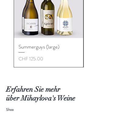
Summerguys (large)
Men in Red (large)
Preis
Preis
CHF 125.00
CHF 170.00
Erfahren Sie mehr
über Mihaylova's Weine
Shop
Geschenktes
Über mich
Blog
Kontakt